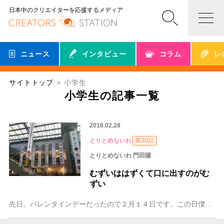
日本中のクリエイターを応援するメディア
ニュース
インタビュー
コラム
レ
サイトトップ
小学生
小学生の記事一覧
2018.02.28
とりとめないわ
第30話
とりとめないわ 門田陽
むずいははずくて口に出すのがむ
ずい
先日。バレンタインデーだったので２月１４日です。この日僕は出張で宮崎県の都城市にいました。そこでのこと。ランドセル姿の１０歳くらいの男の子が二人でガードレールの