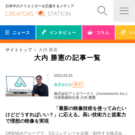
日本中のクリエイターを応援するメディア
ニュース
インタビュー
コラム
レ
サイトトップ
大内 勝憲
大内 勝憲の記事一覧
2022.05.25
風雲会社伝
東京
株式会社アミネワークス（Amineworks Inc.)
代表取締役社長 大内 勝憲
「最新の映像技術を使ってみたい
けどどうすればいい？」に応える。高い技術力と提案力
で理想の映像を実現
ORENDAグループで、CGコンテンツを企画・制作する株式会社アミネワークスは、先端的なモーションキャプチャスタジオでの技術とゲームエンジンによるリアルタイムレ