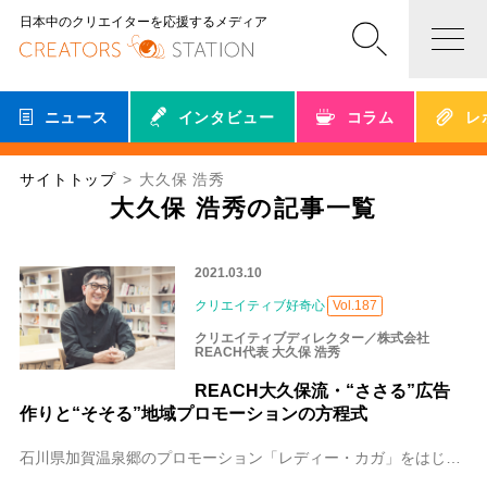
日本中のクリエイターを応援するメディア
ニュース
インタビュー
コラム
レ
サイトトップ
大久保 浩秀
大久保 浩秀の記事一覧
2021.03.10
クリエイティブ好奇心
Vol.187
クリエイティブディレクター／株式会社
REACH代表 大久保 浩秀
REACH大久保流・“ささる”広告
作りと“そそる”地域プロモーションの方程式
石川県加賀温泉郷のプロモーション「レディー・カガ」をはじめ、北は秋田県から南は熊本県まで全国各地の自治体や企業のプロモーションを手掛ける大久保 浩秀（おおくぼ