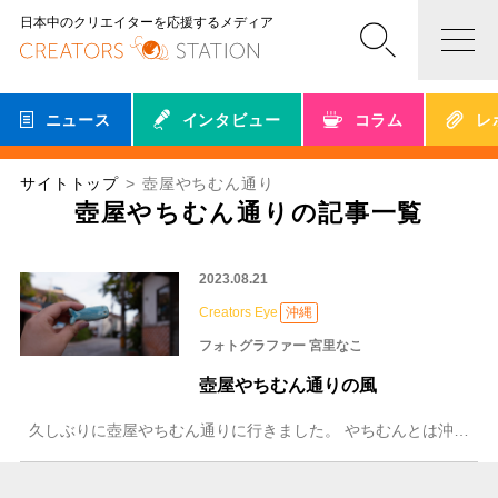
日本中のクリエイターを応援するメディア
ニュース
インタビュー
コラム
レ
サイトトップ
壺屋やちむん通り
壺屋やちむん通りの記事一覧
2023.08.21
Creators Eye
沖縄
フォトグラファー 宮里なこ
壺屋やちむん通りの風
久しぶりに壺屋やちむん通りに行きました。 やちむんとは沖縄方言で「焼物」のことを指します。那覇の国際通り近くに焼物のお店が密集している「壺屋やちむ