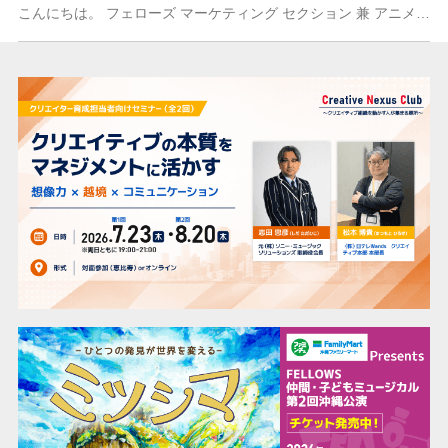
こんにちは。 フェローズ マーケティング セクション 兼 アニメセクション アドバイザー シニアプロデューサー 関田有應（せきたゆうおう）です。