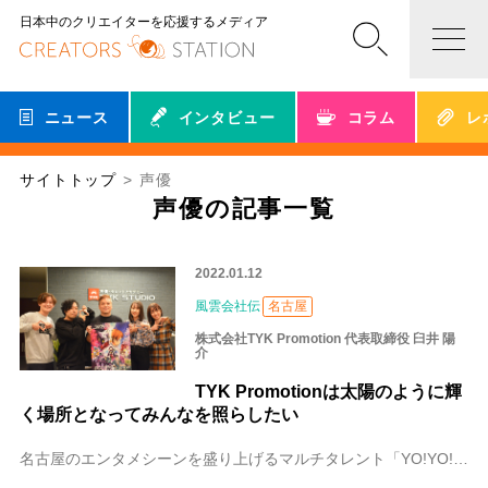
日本中のクリエイターを応援するメディア
ニュース
インタビュー
コラム
レ
サイトトップ
声優
声優の記事一覧
2022.01.12
風雲会社伝
名古屋
株式会社TYK Promotion 代表取締役 臼井 陽
介
TYK Promotionは太陽のように輝
く場所となってみんなを照らしたい
名古屋のエンタメシーンを盛り上げるマルチタレント「YO!YO!YOSUKE 」こと、臼井陽介（うすい ようすけ）さんが立ち上げた株式会社TYK Promotio