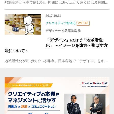
那覇空港から車で約10分。周囲には海が広がり遠くには慶良間諸島まで見渡す、まさに沖縄らしい絶好の立地に、2017年、「TOYOPLA(トヨプラ)」がオープンしま
2017.10.11
クリエイティブ好奇心
Vol.146
デザイナー 小佐原孝幸 氏
「デザイン」の力で「地域活性
化」 ～イメージを遠方へ飛ばす方
法について～
地域活性化が叫ばれている昨今、日本各地で「デザイン」をキーワードにした取り組みが行われています。そこで今回は、「デザイン」×「地域活性化」に