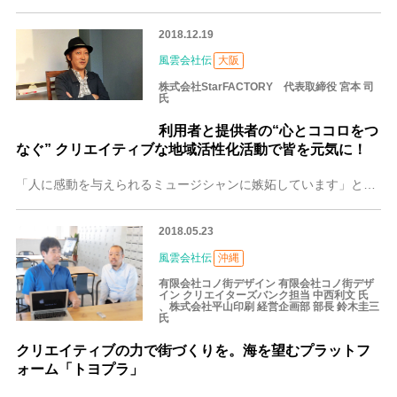
2018.12.19
風雲会社伝
大阪
株式会社StarFACTORY 代表取締役 宮本 司
氏
利用者と提供者の“心とココロをつ
なぐ” クリエイティブな地域活性化活動で皆を元気に！
「人に感動を与えられるミュージシャンに嫉妬しています」と話すのは、スターファクトリーの宮本社長。印刷からWeb、動画の制作やイベントの企画・運営まで幅広く事業を
2018.05.23
風雲会社伝
沖縄
有限会社コノ街デザイン 有限会社コノ街デザ
イン クリエイターズバンク担当 中西利文 氏
、株式会社平山印刷 経営企画部 部長 鈴木圭三
氏
クリエイティブの力で街づくりを。海を望むプラットフ
ォーム「トヨプラ」