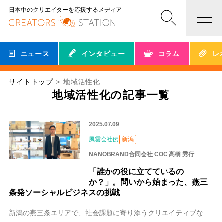
日本中のクリエイターを応援するメディア
ニュース
インタビュー
コラム
レ
サイトトップ
地域活性化
地域活性化の記事一覧
2025.07.09
風雲会社伝
新潟
NANOBRAND合同会社 COO 高橋 秀行
「誰かの役に立てているの
か？」。問いから始まった、燕三
条発ソーシャルビジネスの挑戦
新潟の燕三条エリアで、社会課題に寄り添うクリエイティブな仕事を展開する「NANOBRAND」。COO（最高統括責任者）の高橋 秀行（たかはし ひでゆき）さんは、