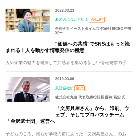
2022.03.23
あの人に会いたい！
Vol.197
合同会社イーストタイムズ 代表社員CEO 中野
宏一
“価値への共感”でSNSはもっと読
まれる！人を動かす情報発信の極意
人や企業の魅力を発掘して共感者を集める新しい情報発信の手法で、企業や自治体の支援事業のほか、自社メディアによる地域プロモーション事業を行う合同会社イーストタイム
2019.03.06
風雲会社伝
金沢
株式会社丸藤 代表取締役社長 藤弥 昌宏 氏
「文房具屋さん」から、印刷、ウ
ェブ、そしてプロバスケチーム
「金沢武士団」運営へ
子どものころ、誰もが学校の前にあった「文房具屋さん」のお世話になった思い出があることでしょう。お店はやがてお客様の要望にこたえて、印刷、デザイン、ウェブ制作へと