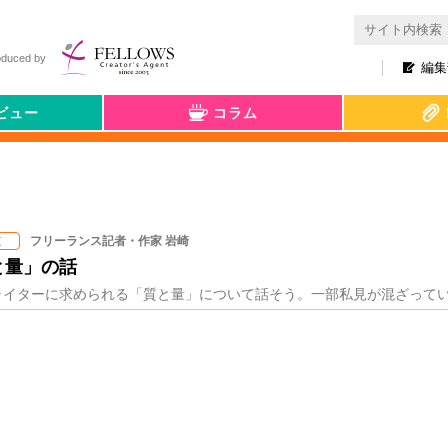
oduced by
編集
ビュー
コラム
フリーランス記者・作家 岩崎
京
と量」の話