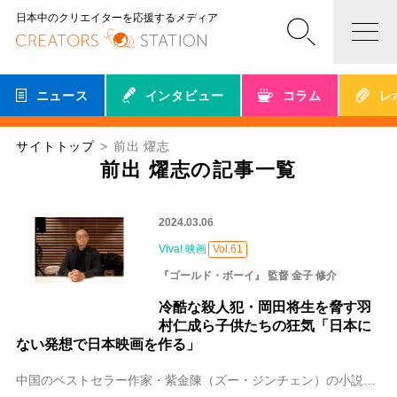
日本中のクリエイターを応援するメディア
ニュース
インタビュー
コラム
レ
サイトトップ
前出 燿志
前出 燿志の記事一覧
2024.03.06
Viva! 映画
Vol.61
『ゴールド・ボーイ』 監督 金子 修介
冷酷な殺人犯・岡田将生を脅す羽
村仁成ら子供たちの狂気「日本に
ない発想で日本映画を作る」
中国のベストセラー作家・紫金陳（ズー・ジンチェン）の小説「坏小孩」（悪童たち）を原作にした金子修介監督のクライム・エンターテインメント『ゴールド・ボーイ』。 義