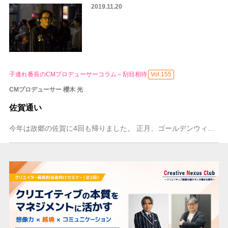
2019.11.20
子連れ番長のCMプロデューサーコラム～刮目相待
Vol.155
CMプロデューサー 櫻木 光
佐賀通い
今年は故郷の佐賀に4回も帰りました。 正月、ゴールデンウィーク、お盆、11月。働き方改革で平日5日連続の休みを2回取れ、という会社の決まりもできて休みが取りやす