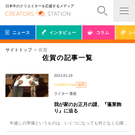
日本中のクリエイターを応援するメディア
ニュース
インタビュー
コラム
レ
サイトトップ
佐賀
佐賀の記事一覧
2023.01.19
Creators Eye
福岡
ライター 香坂
我が家のお正月の謎、『蓬莱飾
り』に迫る
年越しの準備というものは、いくつになっても何となく心躍るものである。 既に明けてから随分経ってしまったが、昨年の暮れは久々に実家で数日を過ごした。郷里の佐賀