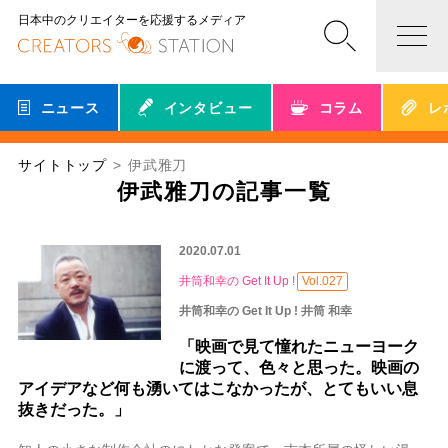
日本中のクリエイターを応援するメディア
ニュース
インタビュー
コラム
レ
サイトトップ
伊武雅刀
伊武雅刀の記事一覧
2020.07.01
井筒和幸の Get It Up !
Vol.027
井筒和幸の Get It Up ! 井筒 和幸
「映画で見て憧れたニューヨーク
に渡って、色々と思った。映画の
アイデアなど何も湧いてはこなかったが、とてもいい息
抜きだった。」