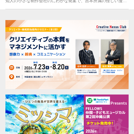
知人の小さな制作会社のにわかな発案で、吉本所属の怪しい漫才師、西川のりお、上方よしおコンビと怪しい俳優の伊武雅刀のビデオ用コラボコント企画が急に進み出したので、