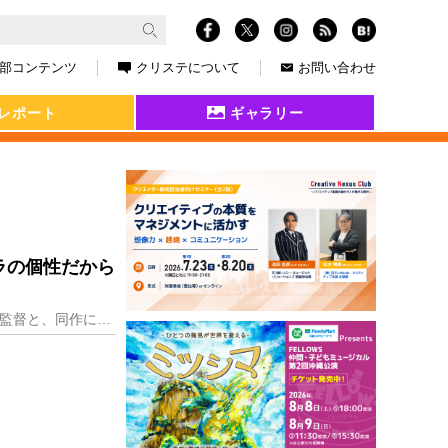
部コンテンツ
クリステについて
お問い合わせ
レポート
ギャラリー
ラの個性だから
観客動員数220万人以上を記録した映画『カメラを止めるな！』の上田慎一郎（うえだしんいちろう）監督と、同作にスタッフとして参加した浅沼直也（あさぬまなおや）監督