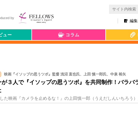
oduced by
編集
ビュー
コラム
映画『イソップの思うツボ』監督 浅沼 直也氏、上田 慎一郎氏、中泉 裕矢
ターが３人で『イソップの思うツボ』を共同制作！バラバ
た