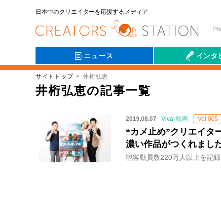
日本中のクリエイターを応援するメディア
Pr
ニュース
インタ
サイトトップ
井桁弘恵
会社伝
井桁弘恵の記事一覧
2019.08.07
Viva! 映画
Vol.005
“カメ止め”クリエイ
濃い作品がつくれまし