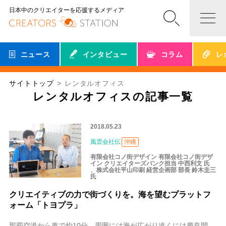
日本中のクリエイターを応援するメディア
ニュース
インタビュー
コラム
レ
サイトトップ
レンタルオフィス
レンタルオフィスの記事一覧
2018.05.23
風雲会社伝
沖縄
有限会社コノ街デザイン 有限会社コノ街デザ
イン クリエイターズバンク担当 中西利文 氏
、株式会社平山印刷 経営企画部 部長 鈴木圭三
氏
クリエイティブの力で街づくりを。海を望むプラットフ
ォーム「トヨプラ」
那覇空港から車で約10分。周囲には海が広がり遠くには慶良間諸島まで見渡す、まさに沖縄らしい絶好の立地に、2017年、「TOYOPLA(トヨプラ)」がオープンしま