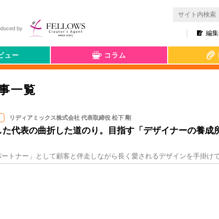
oduced by
編集
ビュー
コラム
事一覧
リディアミックス株式会社 代表取締役 松下 剛
した代表の曲折した道のり。目指す「デザイナーの養成