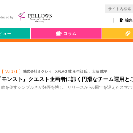
oduced by
編集
ビュー
コラム
株式会社ミクシィ XFLAG 林 孝年郎 氏 、大沼 純平
Vol.171
『モンスト』クエスト企画者に訊く円滑なチーム運用と