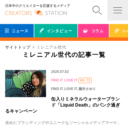
日本中のクリエイターを応援するメディア
ニュース
インタビュー
コラム
レ
サイトトップ
ミレニアル世代
ミレニアル世代の記事一覧
2025.07.02
FIND IT. LOVE IT.
Vol. 73
FIND IT. LOVE IT. 藤井さゆり
缶入りミネラルウォーターブラン
ド「Liquid Death」のパンク過ぎ
るキャンペーン
攻めたブランディングやユニークなソーシャルメディアマーケティングが話題の缶入り水ブランド、Liquid Death（リキッドデス）。その「Liquid Deat