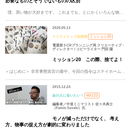
必要なものとそうでないものの区別
僕、買い物が大好きです。 これまでも、とにかくいろんな物を買いました。 買った後によく考えると、さほど必要でもないものが、ある時、病気のように欲し
2020.05.13
クリエイティブ探検隊
ミッション20
電通第５CRプランニング局 クリエーティブ・
ディレクター / コピーライター 門田 陽
ミッション20 この際、捨てよ！
＜はじめに＞ 非常事態宣言の最中、今回の指令はステイホームでできることですが、個人的にはかなりの難題。幼い頃から押入れの狭いスペースにおもちゃを持ち込んで基地を
2015.12.24
あの人に会いたい！
Vol.122
編集者／中道ミニマリスト 佐々木典士
（Fumio Sasaki）氏
モノが減っただけでなく、 考え
方、物事の捉え方が劇的に変わりました