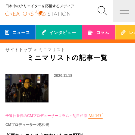
日本中のクリエイターを応援するメディア
ニュース
インタビュー
コラム
レ
サイトトップ
ミニマリスト
ミニマリストの記事一覧
2020.11.18
子連れ番長のCMプロデューサーコラム～刮目相待
Vol.167
CMプロデューサー 櫻木 光