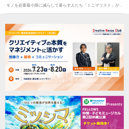
モノを必要最小限に減らして暮らす人たち「ミニマリスト」が注目されています。「ミニマリスト」を1つの考え方、哲学として捉えることで、クリエイターにとって、新しい