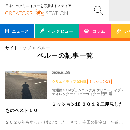
日本中のクリエイターを応援するメディア
ニュース
インタビュー
コラム
レ
サイトトップ
ペルー
ペルーの記事一覧
2020.01.08
クリエイティブ探検隊
ミッション18
電通第５CRプランニング局 クリエーティブ・
ディレクター / コピーライター 門田 陽
ミッション18 ２０１９二度見した
ものベスト１０
２０２０年もすっかりあけました！さて、今回の指令は一年前、まだ世の中が平成最後のお正月をおくっていた頃から始めたものです。もともと僕ら世代の好奇心オジサンは、雑