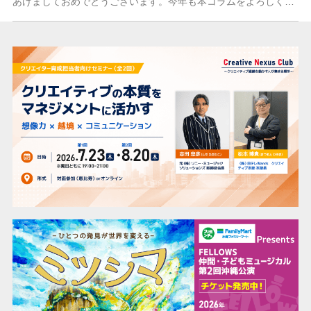
あけましておめでとうございます。今年も本コラムをよろしくお願いします。 昨年12月ですが、Open AIの動画生成AI「Sora」がついに正式にリリースされま