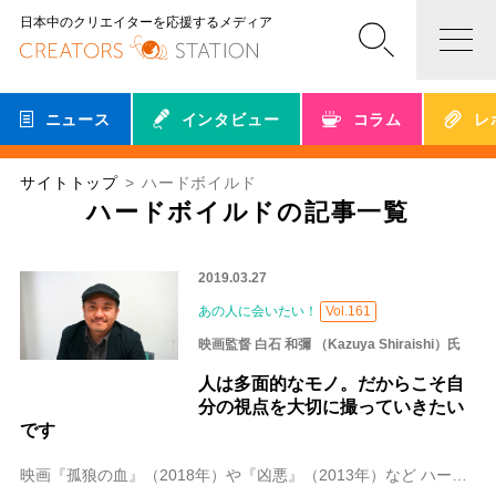
日本中のクリエイターを応援するメディア
ニュース
インタビュー
コラム
レ
サイトトップ
ハードボイルド
ハードボイルドの記事一覧
2019.03.27
あの人に会いたい！
Vol.161
映画監督 白石 和彌 （Kazuya Shiraishi）氏
人は多面的なモノ。だからこそ自
分の視点を大切に撮っていきたい
です
映画『孤狼の血』（2018年）や『凶悪』（2013年）など ハードボイルド作品を多く手掛けている白石和彌監督が今回手掛けたのが、 日本映画の名作『麻雀放浪記』の