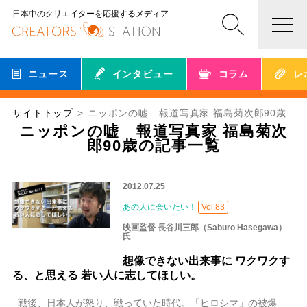
日本中のクリエイターを応援するメディア
ニュース
インタビュー
コラム
レ
サイトトップ
ニッポンの嘘 報道写真家 福島菊次郎90歳
ニッポンの嘘 報道写真家 福島菊次
郎90歳の記事一覧
2012.07.25
あの人に会いたい！
Vol.83
映画監督 長谷川三郎（Saburo Hasegawa）
氏
想像できない出来事に ワクワクす
る、と思える 若い人に志してほしい。
戦後、日本人が怒り、戦っていた時代。「ヒロシマ」の被爆者、学生運動、三里塚闘争、兵器産業、公害など、現場の最前線で撮影し、ニッポンの真実を多くの人に問いかけ