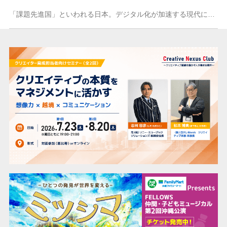
「課題先進国」といわれる日本。デジタル化が加速する現代においてデジタルトランスフォーメーション（DX）の推進は、すべての企業にとって喫緊の課題となっています。