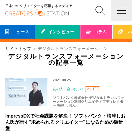
日本中のクリエイターを応援するメディア
ニュース
インタビュー
コラム
レ
サイトトップ
デジタルトランスフォーメーション
デジタルトランスフォーメーション
の記事一覧
2021.08.25
あの人に会いたい！
Vol.190
ソフトバンク株式会社 デジタルトランスフォ
ーメーション本部クリエイティブディレクタ
ー 梅津 しおん
ImpressDXで社会課題を解決！ ソフトバンク・梅津しお
ん氏が示す“求められるクリエイター”になるための羅針
盤