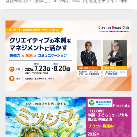
愛媛県松山市で創業し、2022年に18年目を迎えるデザイン制作会社シンプル。地元企業や自治体など数多くのクライアントと、独自の「顧問契約」を結んで長期的なブラン