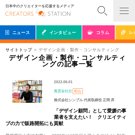
日本中のクリエイターを応援するメディア
ニュース
インタビュー
コラム
レ
サイトトップ
デザイン企画・製作・コンサルティング
デザイン企画・製作・コンサルティ
ングの記事一覧
2022.06.01
風雲会社伝
松山
株式会社シンプル 代表取締役 正岡 昇
「デザイン顧問」として愛媛の事
業者を支えたい！ クリエイティ
ブの力で販路開拓にも貢献