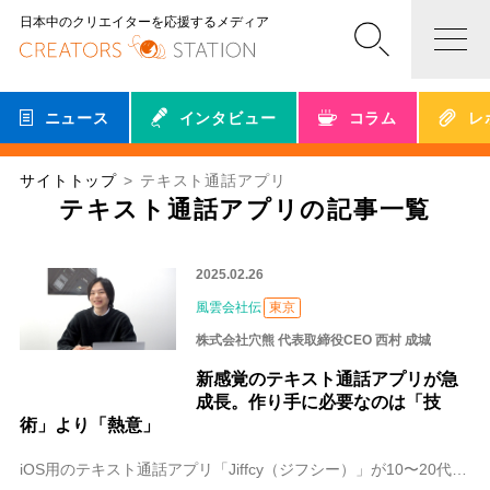
日本中のクリエイターを応援するメディア
ニュース
インタビュー
コラム
レ
サイトトップ
テキスト通話アプリ
テキスト通話アプリの記事一覧
2025.02.26
風雲会社伝
東京
株式会社穴熊 代表取締役CEO 西村 成城
新感覚のテキスト通話アプリが急
成長。作り手に必要なのは「技
術」より「熱意」
iOS用のテキスト通話アプリ「Jiffcy（ジフシー）」が10〜20代を中心にユーザーを拡大し続けています。開発・運営を行う東京の株式会社穴熊の代表取締役CEO