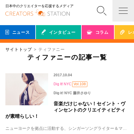
日本中のクリエイターを応援するメディア
ニュース
インタビュー
コラム
レ
サイトトップ
ティファニー
ティファニーの記事一覧
2017.10.04
Dig It! NYC
Vol.108
Dig it! NYC 藤井さゆり
音楽だけじゃない！セイント・ヴ
ィンセントのクリエイティビティ
が素晴らしい！
ニューヨークを拠点に活動する、シンガーソングライター＆マルチプレイヤーのSt. Vincent（セイント・ヴィンセント）が、5枚目となる新しいアルバム「MASS