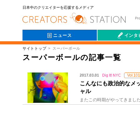
日本中のクリエイターを応援するメディア
Pr
ニュース
インタ
サイトトップ
スーパーボール
会社伝
スーパーボールの記事一覧
2017.03.01
Dig It! NYC
Vol.101
こんなにも政治的なメ
ャル