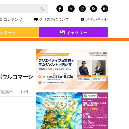
部コンテンツ
クリステについて
お問い合わせ
レポート
ギャラリー
ボウルコマーシ
またこの時期がやってきました。毎年恒例、スーパーボウルコマーシャル特集。いや、その前に！ガガ最高〜！！Lady Gaga's FULL Pepsi Z