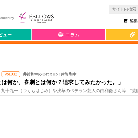
oduced by
編集
ビュー
コラム
井筒和幸の Get It Up ! 井筒 和幸
Vol.032
とは何か、喜劇とは何か？追求してみたかった。」