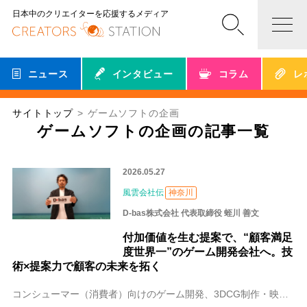
日本中のクリエイターを応援するメディア
ニュース
インタビュー
コラム
レ
サイトトップ
ゲームソフトの企画
ゲームソフトの企画の記事一覧
2026.05.27
風雲会社伝
神奈川
D-bas株式会社 代表取締役 蛭川 善文
付加価値を生む提案で、“顧客満足
度世界一”のゲーム開発会社へ。技
術×提案力で顧客の未来を拓く
コンシューマー（消費者）向けのゲーム開発、3DCG制作・映像制作の事業を展開する横浜のD-bas株式会社。代表の蛭川 善文（ひるかわ よしふみ）さんは建設業界で