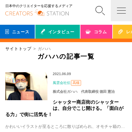
日本中のクリエイターを応援するメディア
ニュース
インタビュー
コラム
レ
サイトトップ
ガハハ
ガハハの記事一覧
2021.06.09
風雲会社伝
高槻
株式会社ガハハ 代表取締役 徳田 憲治
シャッター商店街のシャッター
は、自分でこじ開ける。「面白が
る力」で街に活気を！
かわいいイラストが至るところに散りばめられ、オモチャ箱のようなワクワク感がある株式会社ガハハのホームページ。代表取締役の徳田憲治（とくだ けんじ）さんは、長年プ