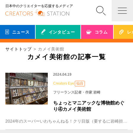
日本中のクリエイターを応援するメディア
ニュース
インタビュー
コラム
レ
サイトトップ
カメイ美術館
カメイ美術館の記事一覧
2024.04.19
Creators Eye
仙台
フリーランス記者・作家 岩崎
ちょっとマニアックな博物館めぐ
り④カメイ美術館
2024年のスーパーいわちゃんねる！クリ目版（要するに岩崎担当のクリエイターズステーション投稿）は、「ちょっとマニアックな博物館めぐり」をテーマにお届けします。