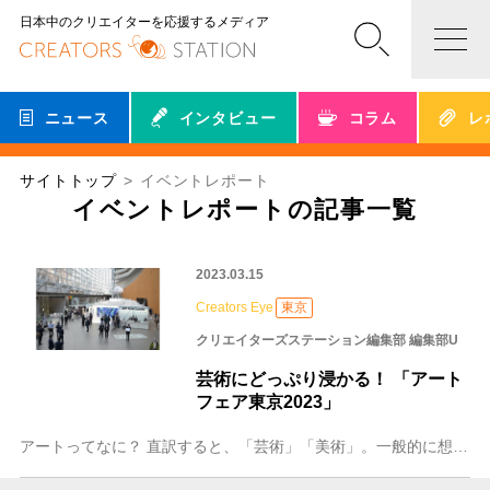
日本中のクリエイターを応援するメディア
ニュース
インタビュー
コラム
レ
サイトトップ
イベントレポート
イベントレポートの記事一覧
2023.03.15
Creators Eye
東京
クリエイターズステーション編集部 編集部U
芸術にどっぷり浸かる！ 「アート
フェア東京2023」
アートってなに？ 直訳すると、「芸術」「美術」。一般的に想像されるのは学校の授業で習った著名な絵画でしょうか。よく、「アートに触れて、感性を育もう」といったこと