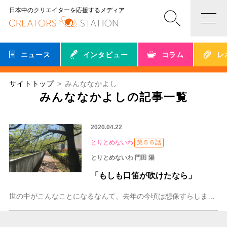
日本中のクリエイターを応援するメディア
ニュース
インタビュー
コラム
レ
サイトトップ
みんななかよし
みんななかよしの記事一覧
2020.04.22
とりとめないわ
第５６話
とりとめないわ 門田 陽
「もしも口笛が吹けたなら」
世の中がこんなことになるなんて、去年の今頃は想像すらしませんでした。しんどいことだらけですが、やまない雨はないことを信じリモートで余った時間を活用してふだんでき