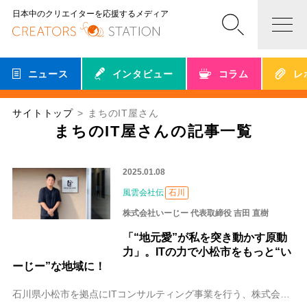
日本中のクリエイターを応援するメディア
ニュース
インタビュー
コラム
レ
サイトトップ
まちのIT屋さん
まちのIT屋さんの記事一覧
2025.01.08
風雲会社伝
石川
株式会社いーじー 代表取締役 吉田 直樹
「“地元愛”が私を突き動かす原動
力」。ITの力で小松市をもっと“い
ーじー”な地域に！
石川県小松市を拠点にITコンサルティング事業を行う、株式会社いーじー。代表取締役の吉田 直樹（よした なおき）さんは、長年ITコンサルタントとして、「官公庁」「