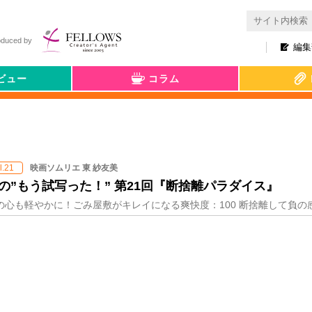
oduced by
編集
ビュー
コラム
映画ソムリエ 東 紗友美
l.21
の”もう試写った！” 第21回『断捨離パラダイス』