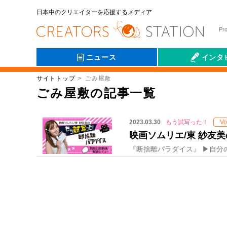
日本中のクリエイターを応援するメディア
Pr
ニュース
インタ
サイトトップ
ごみ屋敷
会社伝
ごみ屋敷の記事一覧
2023.03.30
もう試写った！
Vo
映画ソムリエ/東 紗友美