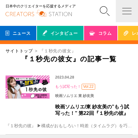
日本中のクリエイターを応援するメディア
ニュース
インタビュー
コラム
レ
サイトトップ
『１秒先の彼女』
『１秒先の彼女』の記事一覧
2023.04.28
もう試写った！
Vol.22
映画ソムリエ 東 紗友美
映画ソムリエ/東 紗友美の”もう試
写った！” 第22回『１秒先の彼』
『１秒先の彼』 ▶構成がおもしろい！時差（タイムラグ）を巧みに使った新感覚度：100 すでに知られている物語を”新たなお話”に甦らせたいクリエイターにオススメ！