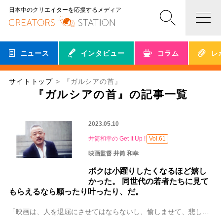
日本中のクリエイターを応援するメディア
ニュース
インタビュー
コラム
レ
サイトトップ
『ガルシアの首』
『ガルシアの首』の記事一覧
2023.05.10
井筒和幸の Get It Up !
Vol.61
映画監督 井筒 和幸
ボクは小躍りしたくなるほど嬉し
かった。 同世代の若者たちに見て
もらえるなら願ったり叶ったり、だ。
「映画は、人を退屈にさせてはならないし、愉しませて、悲しませて、喜ばせて、時間を忘れさせるものです、さて、次に紹介するのはこのアメリカンニューシネマです。主演は