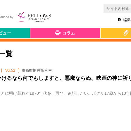
oduced by
編集
ビュー
コラム
一覧
映画監督 井筒 和幸
Vol.52
いけるなら何でもしますと、悪魔ならぬ、映画の神に祈