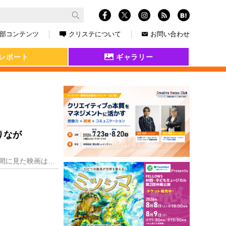
部コンテンツ
クリステについて
お問い合わせ
レポート
ギャラリー
りなが
洋画や邦画を片っ端から見ることに明け暮れた1970年代を、再び、追想したい。ボクが17歳から10年間に見た映画は数え切れない。恐らく、その10年間は後の80年代