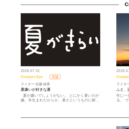
C
2026.07.31
2026.0
Creators Eye
Creato
宮城
ライター 佐藤 綾香
ライタ
夏嫌いが好きな夏
ふと、
夏が嫌いでしょうがない。 とにかく暑いのが
年に一
嫌。冬生まれだからか、暑さというものに耐…
る。 