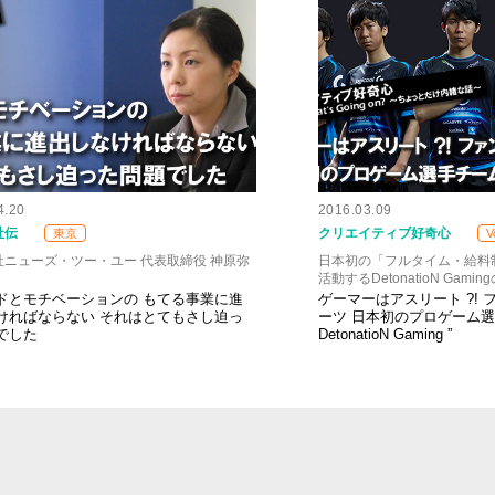
4.20
2016.03.09
社伝
クリエイティブ好奇心
東京
V
社ニューズ・ツー・ユー 代表取締役 神原弥
日本初の「フルタイム・給料
活動するDetonatioN Gam
ドとモチベーションの もてる事業に進
ゲーマーはアスリート ?! 
ければならない それはとてもさし迫っ
ーツ 日本初のプロゲーム選
でした
DetonatioN Gaming ”