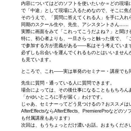
内容についてはどのソフトを使いたいか＝どの現場
で「中途」として現場に入るためなので、そこに焦
そのうえで、「質問に答えてくれる人」を手に入れ
同期のスクール生や、先生、アシスタントさん……
実際に画面をみて「これってこうだよね？」と聞け
特に、初心者よりも、一旦さらっと触った後で、「
で参加する方が意義がある――私はそう考えていま
必ずしも出会いを運んでくれるものとはいいません
も見ています。
ところで、これ――実は単発のセミナー・講座でも
先生に質問・通っている人に質問できます。
場合によっては、その後仕事になることももちろん
「かゆいところに手が届く」わけです。
じゃあ、セミナーってどう見つけるの？おススメはいろいろあ
AfterEffectsならAfterEffects、Prem
も付属講座もあります）
次回は、もうちょっとだけ濃いお話。おまちくださ