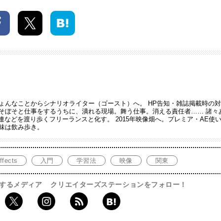
ょんなことからシナリオライター（ゴースト）へ。 HP告知・雑誌掲載時の
そぼそと仕事をするうちに、潰れる現場。舞う仕事。消える責任者…… 諸々
連などを渡り歩くフリーランスと化す。 2015年映像畑へ。プレミア・AE使
味は飲み歩き。
ffects
入門
学習法
映像
関東
するメディア
クリエイターズステーションをフォロー！