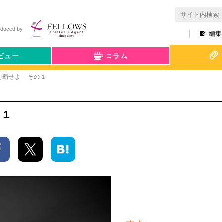
oduced by
編集
ビュー
コラム
制覇せよ その１
の１