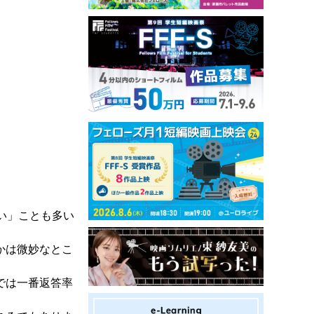
い」ことも多い
かは微妙なとこ
では一番返答率