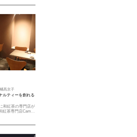
 橘髙京子
ナルティーを創れる
通に和紅茶の専門店が
和紅茶専門店Cam…