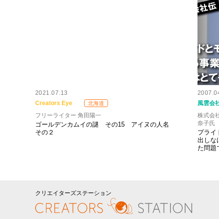
2021.07.13
2007.0
Creators Eye
風雲会
北海道
フリーライター 角田陽一
株式会
奈子氏
ゴールデンカムイの謎 その15 アイヌの人名
その２
プライ
出しな
た問題
クリエイターズステーション