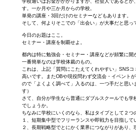
学校通いはお金がかかりますが、社会人であるとか
す。一か月や三か月からの学校。
単発の講座・3回だけのセミナーなどもあります。
そして、何よりそこでの「出会い」が大事だと思っ
今日のお題はここ。
セミナー・講座を制覇せよ。
都内は特に勉強会・セミナー・講座などが頻繁に開
一番簡単なのは学校体裁のもの。
これは、上記「質問にこたえてくれやすい」SNSコ
高いです。またOBや現役問わず交流会・イベント
ので「よくよく調べて」入るのは、一つ手だと思い
す）
さて、自分が学生なら普通にダブルスクールでも学
でしょうか。
ちなみに学校にいくのなら、私はタイプとして２つ
１、短期集中型でフリーランスや即戦力を目指して
２、長期戦略型でとにかく業界につながりがあり、