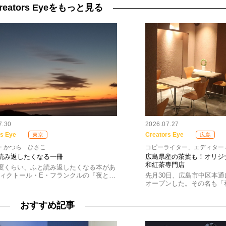
reators Eyeをもっと見る
7.30
2026.07.27
rs Eye
Creators Eye
東京
広島
ー かつら ひさこ
コピーライター、エディター
読み返したくなる一冊
広島県産の茶葉も！オリジ
和紅茶専門店
度くらい、ふと読み返したくなる本があ
ヴィクトール・E・フランクルの『夜と…
先月30日、広島市中区本
オープンした。その名も「
おすすめ記事