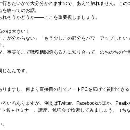
に行きたいかで大分分かれますので、あえて触れません。この
点を絞ってのお話。
られそうかどうか――ここを重要視しましょう。
るのは大きい！
ここが分からない」「もう少しこの部分をパワーアップしたい
す。
が、事実そこで職務柄関係ある方に知り合って、のちのちの仕
同じなんです。
ありますし、何より直接目の前でノートPCを広げて質問できる
りますが、例えばTwitter、Facebookのほか、Peati
iereProなどのソフト名＋セミナー、講座、勉強会で検索してみましょう。
い。