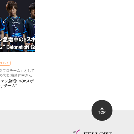
ol.127
制プロチーム」として
ingの代表 梅崎伸幸さん
ファン急増中のeスポ
手チーム“
TOP