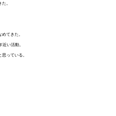
きた。
。
なめてきた。
年近い活動。
と思っている。