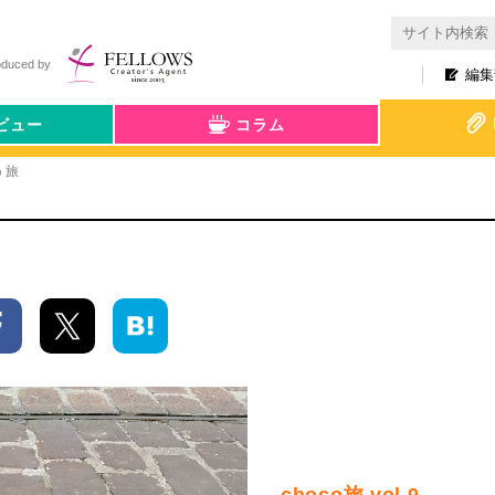
oduced by
編集
ビュー
コラム
う旅