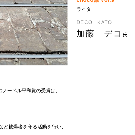
choco旅 vol.9
ライター
DECO KATO
加藤 デコ
氏
のノーベル平和賞の受賞は、
法など被爆者を守る活動を行い、