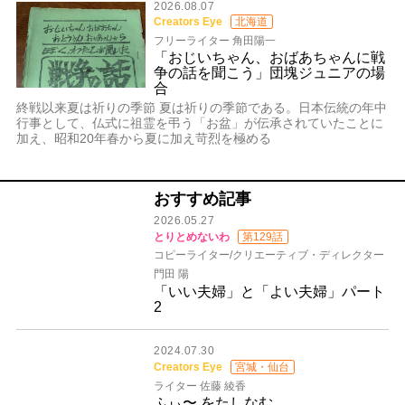
2026.08.07
Creators Eye
北海道
フリーライター 角田陽一
「おじいちゃん、おばあちゃんに戦
争の話を聞こう」団塊ジュニアの場
合
終戦以来夏は祈りの季節 夏は祈りの季節である。日本伝統の年中
行事として、仏式に祖霊を弔う「お盆」が伝承されていたことに
加え、昭和20年春から夏に加え苛烈を極める
おすすめ記事
2026.05.27
とりとめないわ
第129話
コピーライター/クリエーティブ・ディレクター
門田 陽
「いい夫婦」と「よい夫婦」パート
2
2024.07.30
Creators Eye
宮城・仙台
ライター 佐藤 綾香
ふぃ〜 をたしなむ