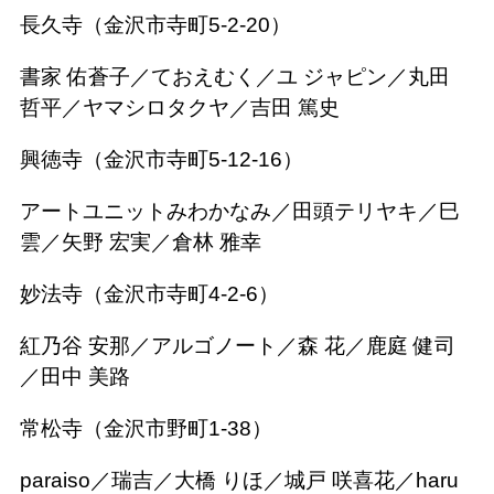
長久寺（金沢市寺町5-2-20）
書家 佑蒼子／ておえむく／ユ ジャピン／丸田
哲平／ヤマシロタクヤ／吉田 篤史
興徳寺（金沢市寺町5-12-16）
アートユニットみわかなみ／田頭テリヤキ／巳
雲／矢野 宏実／倉林 雅幸
妙法寺（金沢市寺町4-2-6）
紅乃谷 安那／アルゴノート／森 花／鹿庭 健司
／田中 美路
常松寺（金沢市野町1-38）
paraiso／瑞吉／大橋 りほ／城戸 咲喜花／haru