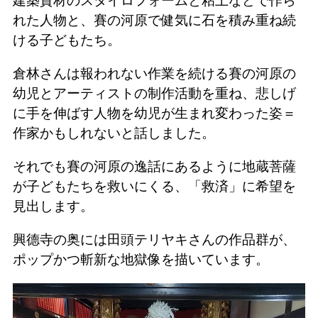
建築資材のスタイロフォームと粘土などで作ら
れた人物と、賽の河原で健気に石を積み重ね続
ける子どもたち。
倉林さんは報われない作業を続ける賽の河原の
幼児とアーティストの制作活動を重ね、悲しげ
に手を伸ばす人物を幼児が生まれ変わった姿＝
作家かもしれないと話しました。
それでも賽の河原の逸話にあるように地蔵菩薩
が子どもたちを救いにくる、「救済」に希望を
見出します。
興德寺の奥には田頭テリヤキさんの作品群が、
ポップかつ斬新な地獄像を描いています。