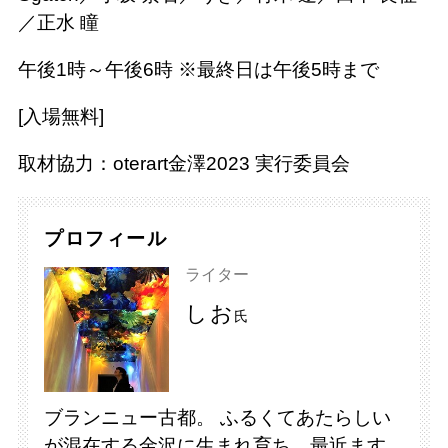
／正水 瞳
午後1時～午後6時 ※最終日は午後5時まで
[入場無料]
取材協力：oterart金澤2023 実行委員会
プロフィール
ライター
しお
氏
ブランニュー古都。 ふるくてあたらしい
が混在する金沢に生まれ育ち、最近ます