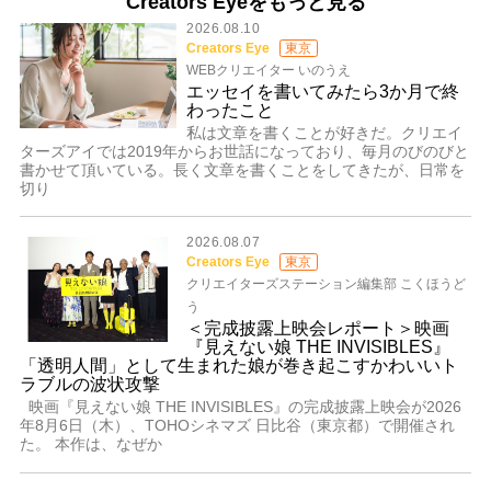
Creators Eyeをもっと見る
2026.08.10
Creators Eye
東京
WEBクリエイター いのうえ
エッセイを書いてみたら3か月で終
わったこと
私は文章を書くことが好きだ。クリエイ
ターズアイでは2019年からお世話になっており、毎月のびのびと
書かせて頂いている。長く文章を書くことをしてきたが、日常を
切り
2026.08.07
Creators Eye
東京
クリエイターズステーション編集部 こくほうど
う
＜完成披露上映会レポート＞映画
『見えない娘 THE INVISIBLES』
「透明人間」として生まれた娘が巻き起こすかわいいト
ラブルの波状攻撃
映画『見えない娘 THE INVISIBLES』の完成披露上映会が2026
年8月6日（木）、TOHOシネマズ 日比谷（東京都）で開催され
た。 本作は、なぜか