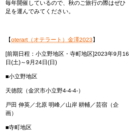
毎年開催しているので、秋のご旅行の際はぜひ
足を運んでみてください。
【
oterart（オテラート）金澤2023
】
[前期日程：小立野地区・寺町地区]2023年9月16
日(土)～9月24日(日)
■小立野地区
天徳院（金沢市小立野4-4-4-）
戸田 伸英／北原 明峰／山岸 耕輔／芸宿（企
画）
■寺町地区