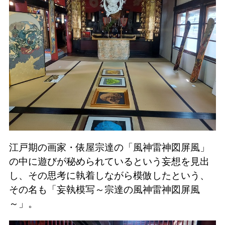
江戸期の画家・俵屋宗達の「風神雷神図屏風」
の中に遊びが秘められているという妄想を見出
し、その思考に執着しながら模倣したという、
その名も「妄執模写～宗達の風神雷神図屏風
～」。