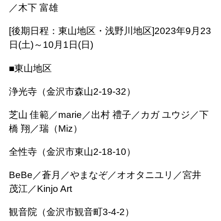
／木下 富雄
​[後期日程：東山地区・浅野川地区]2023年9月23
日(土)～10月1日(日)
■東山地区
浄光寺（金沢市森山2-19-32）
芝山 佳範／marie／出村 禮子／カガ ユウジ／下
橋 翔／瑞（Miz）
全性寺（金沢市東山2-18-10）
BeBe／蒼月／やまなぞ／オオタニユリ／宮井
茂江／Kinjo Art
観音院（金沢市観音町3-4-2）