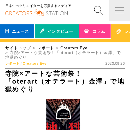
日本中のクリエイターを応援するメディア
ニュース
インタビュー
コラム
レ
サイトトップ
レポート
Creators Eye
寺院×アートな芸術祭！「oterart（オテラート）金澤」で
地獄めぐり
レポート
Creators Eye
2023.09.26
寺院×アートな芸術祭！
「oterart（オテラート）金澤」で地
獄めぐり