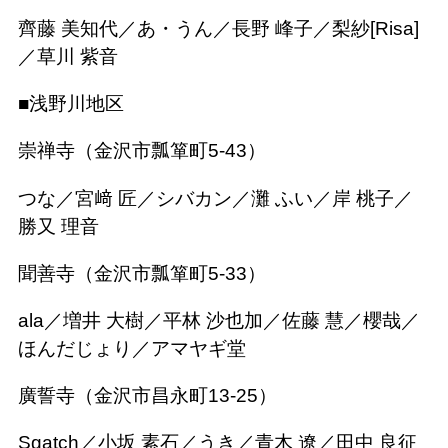
齊藤 美知代／あ・うん／長野 峰子／梨紗[Risa]
／草川 紫音
■浅野川地区
崇禅寺（金沢市瓢箪町5-43）
つな／宮﨑 匠／シバカン／灘 ふい／岸 桃子／
勝又 理音
聞善寺（金沢市瓢箪町5-33）
ala／増井 大樹／平林 沙也加／佐藤 慧／櫻哉／
ほんだじょり／アマヤギ堂
廣誓寺（金沢市昌永町13-25）
Sgatch／小坂 素石／うき／青木 遼／田中 良征