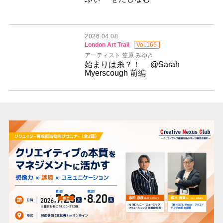
2026.04.08
London Art Trail
Vol.166
アーティスト 笠原 みゆき
始まりは糸？！ @Sarah
Myerscough 前編