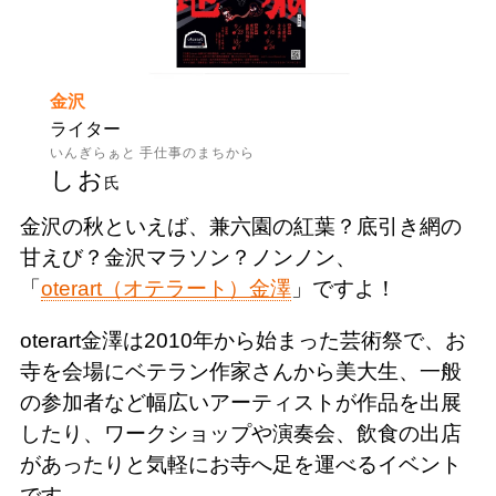
金沢
ライター
いんぎらぁと 手仕事のまちから
しお
氏
金沢の秋といえば、兼六園の紅葉？底引き網の
甘えび？金沢マラソン？ノンノン、
「
oterart（オテラート）金澤
」ですよ！
oterart金澤は2010年から始まった芸術祭で、お
寺を会場にベテラン作家さんから美大生、一般
の参加者など幅広いアーティストが作品を出展
したり、ワークショップや演奏会、飲食の出店
があったりと気軽にお寺へ足を運べるイベント
です。