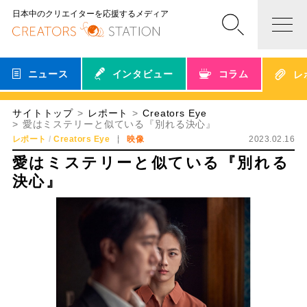
日本中のクリエイターを応援するメディア
ニュース
インタビュー
コラム
レ
サイトトップ
レポート
Creators Eye
愛はミステリーと似ている『別れる決心』
レポート
Creators Eye
映像
2023.02.16
愛はミステリーと似ている『別れる
決心』