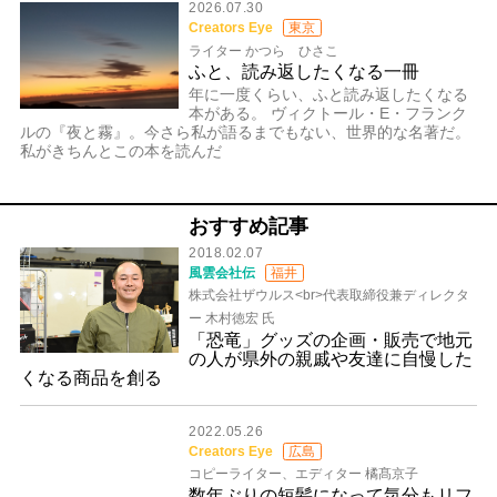
2026.07.30
Creators Eye
東京
ライター かつら ひさこ
ふと、読み返したくなる一冊
年に一度くらい、ふと読み返したくなる
本がある。 ヴィクトール・E・フランク
ルの『夜と霧』。今さら私が語るまでもない、世界的な名著だ。
私がきちんとこの本を読んだ
おすすめ記事
2018.02.07
風雲会社伝
福井
株式会社ザウルス<br>代表取締役兼ディレクタ
ー 木村徳宏 氏
「恐竜」グッズの企画・販売で地元
の人が県外の親戚や友達に自慢した
くなる商品を創る
2022.05.26
Creators Eye
広島
コピーライター、エディター 橘髙京子
数年ぶりの短髪になって気分もリフ