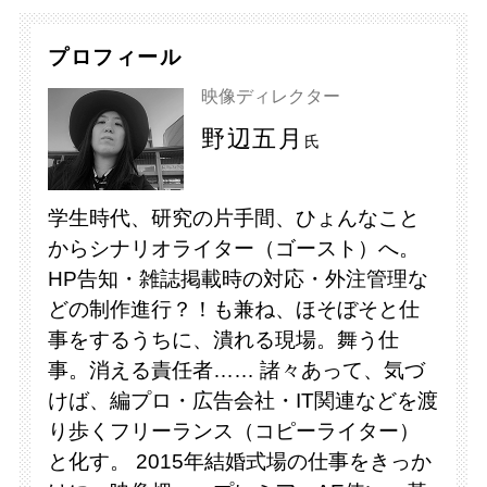
プロフィール
映像ディレクター
野辺五月
氏
学生時代、研究の片手間、ひょんなこと
からシナリオライター（ゴースト）へ。
HP告知・雑誌掲載時の対応・外注管理な
どの制作進行？！も兼ね、ほそぼそと仕
事をするうちに、潰れる現場。舞う仕
事。消える責任者…… 諸々あって、気づ
けば、編プロ・広告会社・IT関連などを渡
り歩くフリーランス（コピーライター）
と化す。 2015年結婚式場の仕事をきっか