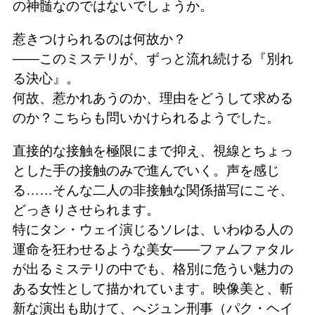
の神髄なのではないでしょうか。
惹きつけられるのは何故か？
――このミステリが、ずっと流れ続ける『別れ
る決心』。
何故、惹かれあうのか、理由をどうして求める
のか？こちらも問いかけられるようでした。
直接的な接触を極限にまで抑え、視線とちょっ
とした手の接触のみで進んでいく。声を感じ
る……そんな二人の非接触な関係描写にこそ、
どっきりさせられます。
特にタン・ウェイ演じるソレは、いわゆる人の
運命を狂わせるような美女――ファムファタル
が出るミステリの中でも、格別に危うい魅力の
ある女性として描かれています。映像美と、斬
新な演出も助けて、へジュン刑事（パク・ヘイ