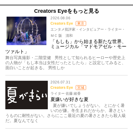
Creators Eyeをもっと見る
2026.08.06
Creators Eye
東京
エンタメ批評家・インタビュアー・ライター・
ＭＣ 阪 清和
「もしも」から始まる新たな世界、
ミュージカル「マドモアゼル・モー
ツァルト」
舞台写真撮影・二階堂健 男性として知られるヒーローや歴史上
の人物が「もし本当は女性だったとしたら」と設定してみると、
面白いことが起きる。 男性しか
2026.07.31
Creators Eye
宮城
ライター 佐藤 綾香
夏嫌いが好きな夏
夏が嫌いでしょうがない。 とにかく暑
いのが嫌。冬生まれだからか、暑さとい
うものに耐性がない。さらにここ最近の夏の暑さときたら殺人級
だ。夏なんてなく