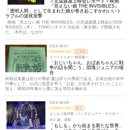
＜完成披露上映会レポート＞映画
『見えない娘 THE INVISIBLES』
「透明人間」として生まれた娘が巻き起こすかわいいト
ラブルの波状攻撃
映画『見えない娘 THE INVISIBLES』の完成披露上映会が2026
年8月6日（木）、TOHOシネマズ 日比谷（東京都）で開催され
た。 本作は、なぜか
2026.08.07
Creators Eye
北海道
フリーライター 角田陽一
「おじいちゃん、おばあちゃんに戦
争の話を聞こう」団塊ジュニアの場
合
終戦以来夏は祈りの季節 夏は祈りの季節である。日本伝統の年中
行事として、仏式に祖霊を弔う「お盆」が伝承されていたことに
加え、昭和20年春から夏に加え苛烈を極める
2026.08.06
Creators Eye
東京
エンタメ批評家・インタビュアー・ライター・
ＭＣ 阪 清和
「もしも」から始まる新たな世界、