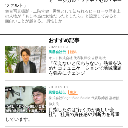
ミュージカル「マドモアゼル・モー
ツァルト」
舞台写真撮影・二階堂健 男性として知られるヒーローや歴史上
の人物が「もし本当は女性だったとしたら」と設定してみると、
面白いことが起きる。 男性しか
おすすめ記事
2022.02.09
風雲会社伝
新潟
オンド株式会社 代表取締役 吉原 彰大
「伝えないと伝わらない」熱量を込
めたコミュニケーションで地域課題
を強みにチェンジ
2013.09.18
風雲会社伝
東京
株式会社Bright Side Studio 代表取締役 嘉者熊
伸夫氏
目指したのは”行くのが楽しい会
社”。 社員の責任感や判断力を尊重
しています。