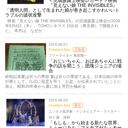
＜完成披露上映会レポート＞映画
『見えない娘 THE INVISIBLES』
「透明人間」として生まれた娘が巻き起こすかわいいト
ラブルの波状攻撃
映画『見えない娘 THE INVISIBLES』の完成披露上映会が2026
年8月6日（木）、TOHOシネマズ 日比谷（東京都）で開催され
た。 本作は、なぜか
2026.08.07
Creators Eye
北海道
フリーライター 角田陽一
「おじいちゃん、おばあちゃんに戦
争の話を聞こう」団塊ジュニアの場
合
終戦以来夏は祈りの季節 夏は祈りの季節である。日本伝統の年中
行事として、仏式に祖霊を弔う「お盆」が伝承されていたことに
加え、昭和20年春から夏に加え苛烈を極める
2026.08.06
Creators Eye
東京
エンタメ批評家・インタビュアー・ライター・
ＭＣ 阪 清和
「もしも」から始まる新たな世界、
ミュージカル「マドモアゼル・モー