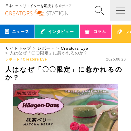
日本中のクリエイターを応援するメディア
ニュース
インタビュー
コラム
レ
サイトトップ
レポート
Creators Eye
人はなぜ「〇〇限定」に惹かれるのか？
レポート
Creators Eye
2025.06.26
人はなぜ「〇〇限定」に惹かれるの
か？