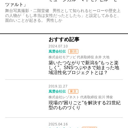
ツァルト」
舞台写真撮影・二階堂健 男性として知られるヒーローや歴史上
の人物が「もし本当は女性だったとしたら」と設定してみると、
面白いことが起きる。 男性しか
おすすめ記事
2024.07.10
風雲会社伝
新潟
株式会社モアソビ 代表取締役 永井 大地
築いたつながりで新潟を“もっと楽
しく”。SNSつぶやきで始まった地
域活性化プロジェクトとは？
2019.11.27
風雲会社伝
東京
株式会社レゾネスト 代表取締役 前川 博俊
現場の“困りごと”を解決する21世紀
型のものづくり
2025.04.16