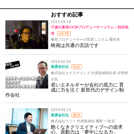
おすすめ記事
2015.03.18
子連れ番長のCMプロデューサーコラム～刮目相
待
Vol.99
番長プロデューサーの世直しコラム 櫻木光
映画は共通の言語です
2015.02.04
風雲会社伝
仙台
株式会社エクスマインド 代表取締役社長 今野裕
介氏
若いエネルギーが会社の底力に 育
成に力を注ぐ 新世代のデザイン制
作会社
2019.03.13
風雲会社伝
新潟
株式会社スリー 代表取締役 桑野 一哉 氏
飽くなきクリエイティブへの追求
心。原動力は「夢中になる力」