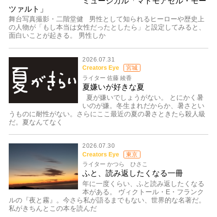
ミュージカル「マドモアゼル・モー
ツァルト」
舞台写真撮影・二階堂健 男性として知られるヒーローや歴史上
の人物が「もし本当は女性だったとしたら」と設定してみると、
面白いことが起きる。 男性しか
2026.07.31
Creators Eye
宮城
ライター 佐藤 綾香
夏嫌いが好きな夏
夏が嫌いでしょうがない。 とにかく暑
いのが嫌。冬生まれだからか、暑さとい
うものに耐性がない。さらにここ最近の夏の暑さときたら殺人級
だ。夏なんてなく
2026.07.30
Creators Eye
東京
ライター かつら ひさこ
ふと、読み返したくなる一冊
年に一度くらい、ふと読み返したくなる
本がある。 ヴィクトール・E・フランク
ルの『夜と霧』。今さら私が語るまでもない、世界的な名著だ。
私がきちんとこの本を読んだ