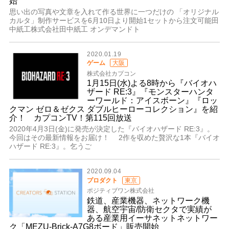
始
思い出の写真や文章を入れて作る世界に一つだけの 「オリジナル
カルタ」制作サービスを6月10日より開始1セットから注文可能田
中紙工株式会社田中紙工 オンデマンドト
2020.01.19
ゲーム
大阪
株式会社カプコン
1⽉15⽇(⽔)よる8時から『バイオハ
ザード RE:3』『モンスターハンタ
ーワールド：アイスボーン』『ロッ
クマン ゼロ＆ゼクス ダブルヒーローコレクション』を紹
介！ カプコンTV！第115回放送
2020年4⽉3⽇(⾦)に発売が決定した『バイオハザード RE:3』。
今回はその最新情報をお届け！ 2作を収めた贅沢な1本『バイオ
ハザード RE:3』。乞うご
2020.09.04
プロダクト
東京
ポジティブワン株式会社
鉄道、産業機器、ネットワーク機
器、航空宇宙/防衛セクタで実績が
ある産業用イーサネットネットワー
ク「MEZU-Brick-A7G8ボード」販売開始