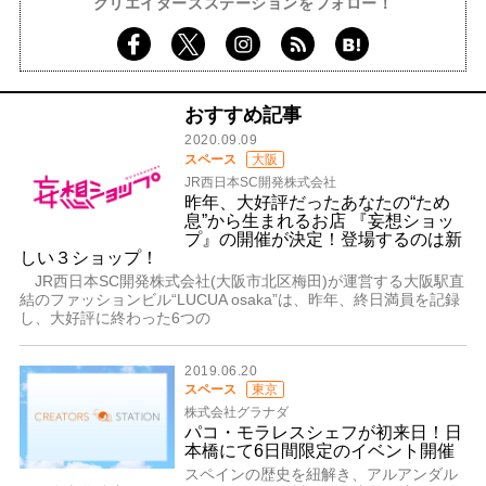
クリエイターズステーションをフォロー！
おすすめ記事
2020.09.09
スペース
大阪
JR西日本SC開発株式会社
昨年、大好評だったあなたの“ため
息”から生まれるお店 『妄想ショッ
プ』の開催が決定！登場するのは新
しい３ショップ！
JR西日本SC開発株式会社(大阪市北区梅田)が運営する大阪駅直
結のファッションビル“LUCUA osaka”は、昨年、終日満員を記録
し、大好評に終わった6つの
2019.06.20
スペース
東京
株式会社グラナダ
パコ・モラレスシェフが初来日！日
本橋にて6日間限定のイベント開催
スペインの歴史を紐解き、アルアンダル