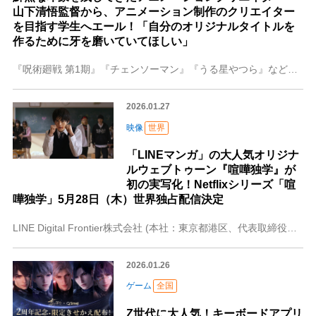
山下清悟監督から、アニメーション制作のクリエイター
を目指す学生へエール！「自分のオリジナルタイトルを
作るために牙を磨いていてほしい」
『呪術廻戦 第1期』『チェンソーマン』『うる星やつら』など、名だたるアニメーション作品のオープニング映像演出を手掛け、世界中のアニメファンに鮮烈な印象を残してき
2026.01.27
映像
世界
「LINEマンガ」の大人気オリジナ
ルウェブトゥーン『喧嘩独学』が
初の実写化！Netflixシリーズ「喧
嘩独学」5月28日（木）世界独占配信決定
LINE Digital Frontier株式会社 (本社：東京都港区、代表取締役社長：髙橋将峰) は、当社が運営する電子コミックサービス「LINEマンガ」ht
2026.01.26
ゲーム
全国
Z世代に大人気！キーボードアプリ