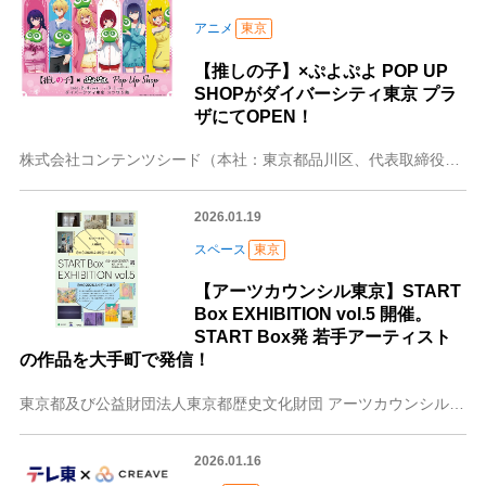
アニメ
東京
【推しの子】×ぷよぷよ POP UP
SHOPがダイバーシティ東京 プラ
ザにてOPEN！
株式会社コンテンツシード（本社：東京都品川区、代表取締役：大塚 則和）は、2026年2月4日(水)よりダイバーシティ東京 プラザにて【推しの子】×ぷよぷよ PO
2026.01.19
スペース
東京
【アーツカウンシル東京】START
Box EXHIBITION vol.5 開催。
START Box発 若手アーティスト
の作品を大手町で発信！
東京都及び公益財団法人東京都歴史文化財団 アーツカウンシル東京では、若手アーティストに創作場所を提供し、継続的な活動を支援するため、都営住宅等の空き店舗を活用し
2026.01.16