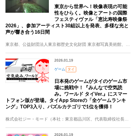
東京から世界へ！映像表現の可能
性をひらく。映像とアートの国際
フェスティヴァル「恵比寿映像祭
2026」、参加アーティスト30組以上を発表、多様な光と
声が響き合う16日間
東京都、公益財団法人東京都歴史文化財団 東京都写真美術館、日本経済新聞社が主催し、エイベックス・クリエイター・エージェンシー株式会社が事務局を務める、映像文化と
2026.01.19
ゲーム
タイ
日本発のゲームがタイのゲーム市
場に挑戦中！『みんなで空気読
み。ワールド タイVer.』にスマー
トフォン版が登場。タイApp Storeの「全ゲームランキ
ング」TOP3入り、パズルカテゴリで1位を獲得！
株式会社ジー・モード（本社：東京都品川区、代表取締役社長：加藤征一郎）と、タイのインディーゲームクリエイターチーム”Urnique Studio”が共同開発し、
2026.01.19