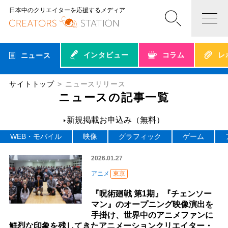
日本中のクリエイターを応援するメディア
インタビュー
コラム
レ
ニュース
サイトトップ
ニュースリリース
ニュースの記事一覧
新規掲載お申込み（無料）
WEB・モバイル
映像
グラフィック
ゲーム
2026.01.27
アニメ
東京
『呪術廻戦 第1期』『チェンソー
マン』のオープニング映像演出を
手掛け、世界中のアニメファンに
鮮烈な印象を残してきたアニメーションクリエイター・