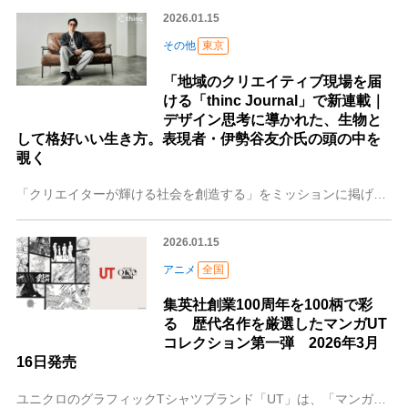
2026.01.15
その他
東京
「地域のクリエイティブ現場を届
ける「thinc Journal」で新連載｜
デザイン思考に導かれた、生物と
して格好いい生き方。表現者・伊勢谷友介氏の頭の中を
覗く
「クリエイターが輝ける社会を創造する」をミッションに掲げ、広告業界で「教育・制作・開発」の3つの領域にわたりクリエイティブに関わるサービスを展開している株式会社
2026.01.15
アニメ
全国
集英社創業100周年を100柄で彩
る 歴代名作を厳選したマンガUT
コレクション第一弾 2026年3月
16日発売
ユニクロのグラフィックTシャツブランド「UT」は、「マンガUT 集英社創業100周年コレクション」を発売します。歴代作品にフォーカスした本コレクションは、今後約