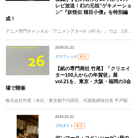
レビ放送！幻の元祖“ゲキメーショ
ン”『妖怪伝 猫目小僧』を特別編
成！
アニメ専門チャンネル「アニメシアターX（AT-X）」では、2月22日(日)の猫の日に、楳図かずおの名作であり、“ゲキメーション”の元祖『妖怪伝 猫目小僧』の第1
2026.01.21
グラフィック
東京
【紙の専門商社 竹尾】「クリエイ
ター100人からの年賀状」展
vol.21を、東京・大阪・福岡の3会
場で開催
株式会社竹尾（本社：東京都千代田区、代表取締役社長 平戸順一）は2026年1月22日（木）～2月18日（水）まで、「クリエイター100人からの年賀状」展 vol
2026.01.21
プロダクト
東京
デンマーク・コペンハーゲン発の