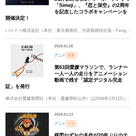
「Simeji」、『恋と深空』の2周年
を記念したコラボキャンペーンを
開催決定！
バイドゥ株式会社（本社：東京都港区、代表取締役社長：Feng Jiang）が提供するきせかえ顔文字キーボードアプリ「Simeji」（iOS、Android版）は
2026.01.26
アニメ
愛媛
第63回愛媛マラソンで、ランナー
一人一人の走りをアニメーション
動画で残す「認定デジタル完走
証」を発行
株式会社愛媛新聞社（本社：愛媛県松山市）は2026年2月1日に開催される第63回愛媛マラソンで、ランナー一人一人の走りをアニメーション動画で残す「認定デジタル完
2026.01.23
アニメ
全国
楳図かずおの名作が20年ぶりのテ