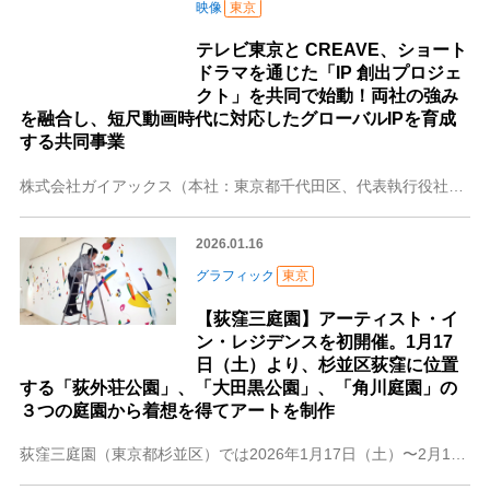
映像
東京
テレビ東京と CREAVE、ショート
ドラマを通じた「IP 創出プロジェ
クト」を共同で始動！両社の強み
を融合し、短尺動画時代に対応したグローバルIPを育成
する共同事業
株式会社ガイアックス（本社：東京都千代田区、代表執行役社長：上田 祐司、証券コード：3775、以下 ガイアックス）の子会社である、クリエイターとの共創を通じて企
2026.01.16
グラフィック
東京
【荻窪三庭園】アーティスト・イ
ン・レジデンスを初開催。1月17
日（土）より、杉並区荻窪に位置
する「荻外荘公園」、「大田黒公園」、「角川庭園」の
３つの庭園から着想を得てアートを制作
荻窪三庭園（東京都杉並区）では2026年1月17日（土）〜2月11日（水・祝）の期間、「アーティスト・イン・レジデンス（Artist in Residence）