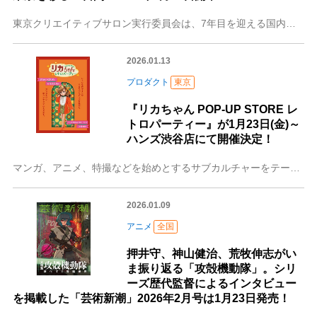
東京クリエイティブサロン実行委員会は、7年目を迎える国内最大級のクリエイティブの祭典「TOKYO CREATIVE SALON 2026」（以下：TCS 202
2026.01.13
プロダクト
東京
『リカちゃん POP-UP STORE レ
トロパーティー』が1月23日(金)～
ハンズ渋谷店にて開催決定！
マンガ、アニメ、特撮などを始めとするサブカルチャーをテーマとした企画展を開催・運営している株式会社CRAZY BUMPは2026年1月23日(金)よりハンズ渋谷
2026.01.09
アニメ
全国
押井守、神山健治、荒牧伸志がい
ま振り返る「攻殻機動隊」。シリ
ーズ歴代監督によるインタビュー
を掲載した「芸術新潮」2026年2月号は1月23日発売！