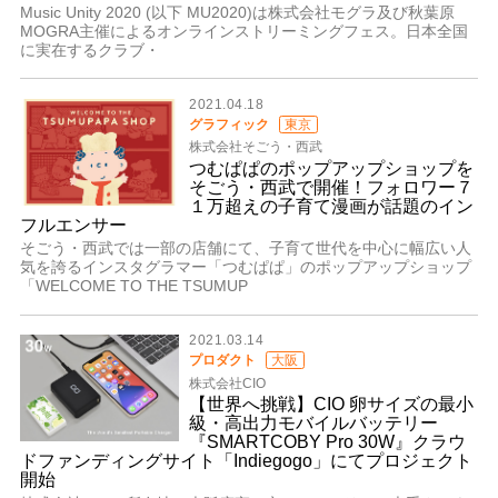
Music Unity 2020 (以下 MU2020)は株式会社モグラ及び秋葉原
MOGRA主催によるオンラインストリーミングフェス。日本全国
に実在するクラブ・
2021.04.18
グラフィック
東京
株式会社そごう・西武
つむぱぱのポップアップショップを
そごう・西武で開催！フォロワー７
１万超えの子育て漫画が話題のイン
フルエンサー
そごう・西武では一部の店舗にて、子育て世代を中心に幅広い人
気を誇るインスタグラマー「つむぱぱ」のポップアップショップ
「WELCOME TO THE TSUMUP
2021.03.14
プロダクト
大阪
株式会社CIO
【世界へ挑戦】CIO 卵サイズの最小
級・高出力モバイルバッテリー
『SMARTCOBY Pro 30W』クラウ
ドファンディングサイト「Indiegogo」にてプロジェクト
開始