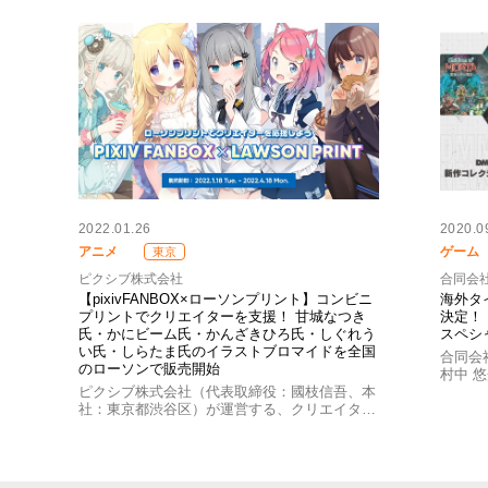
2022.01.26
2020.0
アニメ
ゲーム
東京
ピクシブ株式会社
合同会社
【pixivFANBOX×ローソンプリント】コンビニ
海外タ
プリントでクリエイターを支援！ 甘城なつき
決定！「
氏・かにビーム氏・かんざきひろ氏・しぐれう
スペシ
い氏・しらたま氏のイラストブロマイドを全国
合同会
のローソンで販売開始
村中 悠介
ピクシブ株式会社（代表取締役：國枝信吾、本
社：東京都渋谷区）が運営する、クリエイタ…