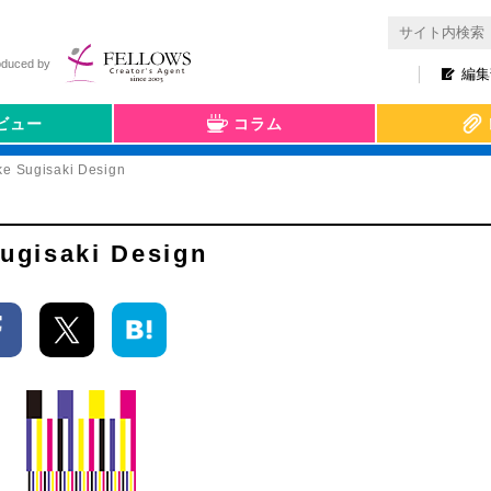
oduced by
編集
ビュー
コラム
e Sugisaki Design
ugisaki Design