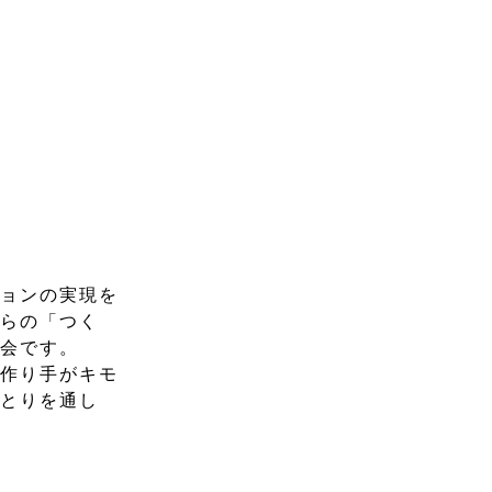
ションの実現を
からの「つく
覧会です。
。作り手がキモ
りとりを通し