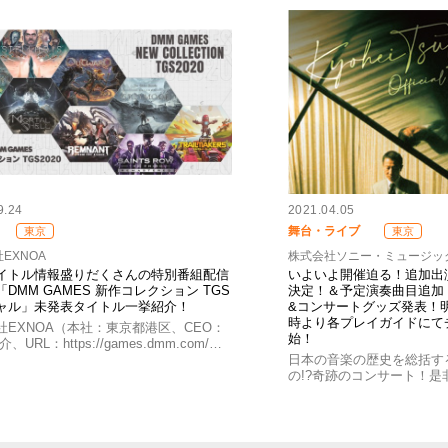
9.24
2021.04.05
舞台・ライブ
東京
東京
EXNOA
株式会社ソニー・ミュージッ
イトル情報盛りだくさんの特別番組配信
いよいよ開催迫る！追加出
DMM GAMES 新作コレクション TGS
決定！＆予定演奏曲目追加
ャル」未発表タイトル一挙紹介！
&コンサートグッズ発表！明日
時より各プレイガイドにて
社EXNOA（本社：東京都港区、CEO：
始！
、URL：https://games.dmm.com/…
日本の音楽の歴史を総括す
の!?奇跡のコンサート！是