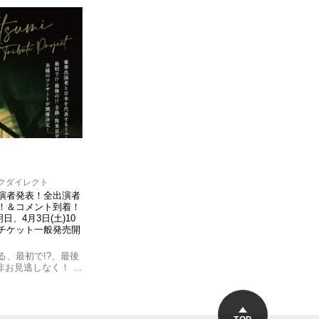
クダイレクト
演者発表！全出演者
！＆コメント到着！
、4月3日(土)10
チケット一般発売開
る、最初で!?、最後
非お見逃しなく！ …