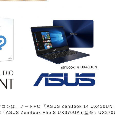
コンは、ノートPC 「ASUS ZenBook 14 UX430UN 
US ZenBook Flip S UX370UA ( 型番：UX370U