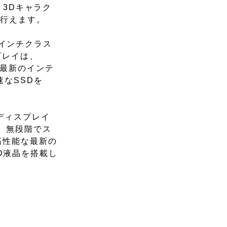
・3Dキャラク
に行えます。
で13インチクラス
プレイは、
、最新のインテ
速なSSDを
Kgでディスプレイ
、無段階でス
高性能な最新の
HD液晶を搭載し