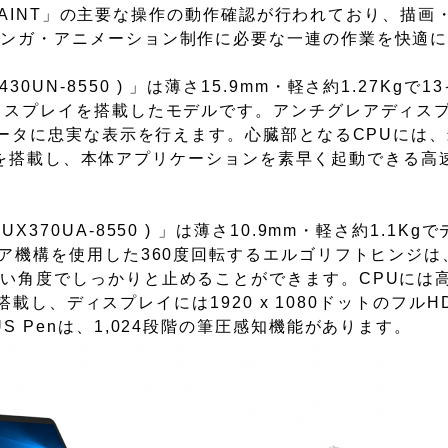
O PAINT」の主要な操作の動作確認が行われており、描画
マンガ・アニメーション制作に必要な一連の作業を快適
UX430UN-8550 ) 」は薄さ15.9mm・軽さ約1.27Kg
ィスプレイを搭載したモデルです。アンチグレアディス
データに忠実な表示を行えます。心臓部となるCPUには
メモリを搭載し、本体アプリケーションを素早く起動できる高
 型番：UX370UA-8550 ) 」は薄さ10.9mm・軽さ約1.1
ギア機構を使用した360度回転するエルゴリフトヒンジは
い角度でしっかりと止めることができます。CPUには
を搭載し、ディスプレイには1920 x 1080ドットのフル
 Penは、1,024段階の筆圧感知機能があります。