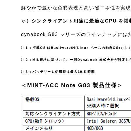
鮮やかで豊かな色彩表現と高い省エネ性を実現する
ｅ）シンクライアント用途に最適なCPU を搭
dynabook G83 シリーズのラインナップには無い
注１：搭載OS はBasilware64(Linux ベースの独自OS)もしくは
注２：MIL規格に基づいて、一部Dynabook 株式会社が
注３：バッテリーＬ使用時は最大19.5 時間
＜MiNT-ACC Note G83 製品仕様＞