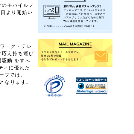
計のモバイルノ
を本日より開始い
トワーク・テレ
に応え持ち運び
駆動 をすべ
リティに優れた
ェーブでは、
目となります。