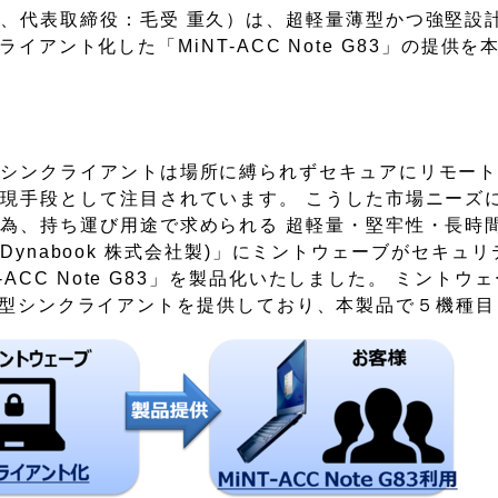
、代表取締役：毛受 重久）は、超軽量薄型かつ強堅設
クライアント化した「MiNT-ACC Note G83」の提供
、シンクライアントは場所に縛られずセキュアにリモー
現手段として注目されています。 こうした市場ニーズ
為、持ち運び用途で求められる 超軽量・堅牢性・長時間
3(Dynabook 株式会社製)」にミントウェーブがセキュ
-ACC Note G83」を製品化いたしました。 ミントウ
たノート型シンクライアントを提供しており、本製品で５機種